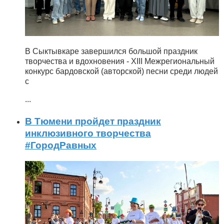
В Сыктывкаре завершился большой праздник
творчества и вдохновения - XIII Межрегиональный
конкурс бардовской (авторской) песни среди людей
с
...
В Тюмени пройдет праздник
инклюзивного творчества
#ГородРавных