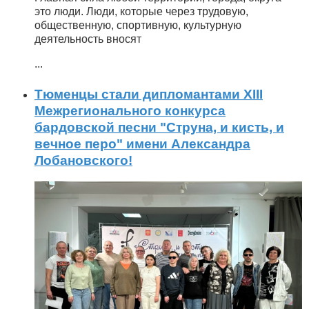
это люди. Люди, которые через трудовую,
общественную, спортивную, культурную
деятельность вносят
...
Тюменцы стали дипломантами XIII
Межрегионального конкурса
бардовской песни "Струна, и кисть, и
вечное перо" имени Александра
Лобановского!