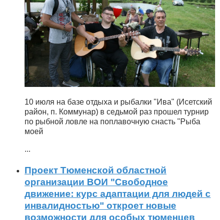
10 июля на базе отдыха и рыбалки "Ива" (Исетский
район, п. Коммунар) в седьмой раз прошел турнир
по рыбной ловле на поплавочную снасть "Рыба
моей
...
Проект Тюменской областной
организации ВОИ "Свободное
движение: курс адаптации для людей с
инвалидностью" откроет новые
возможности для особых тюменцев