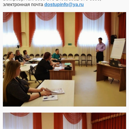
электронная почта
dostupinfo​
@
​ya.ru