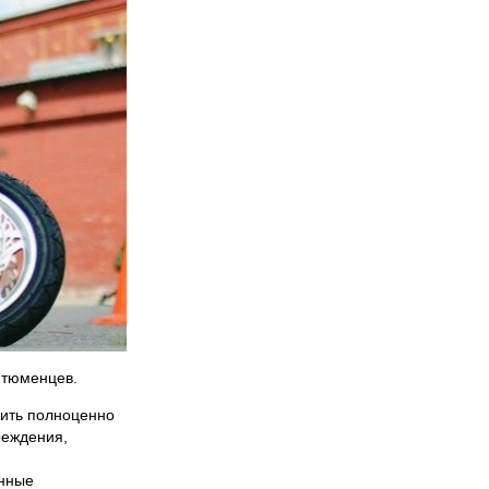
 тюменцев.
жить полноценно
реждения,
енные