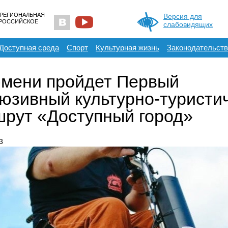
 РЕГИОНАЛЬНАЯ
Версия для
ЕРОССИЙСКОЕ
слабовидящих
Доступная среда
Спорт
Культурная жизнь
Законодательств
мени пройдет Первый
юзивный культурно-туристи
рут «Доступный город»
3