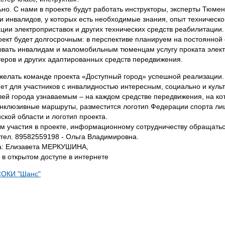
ьно. С нами в проекте будут работать инструкторы, эксперты Тюме
и инвалидов, у которых есть необходимые знания, опыт техническ
ации электроприставок и других технических средств реабилитации
оект будет долгосрочным: в перспективе планируем на постоянной 
ывать инвалидам и маломобильным тюменцам услугу проката элект
теров и других адаптированных средств передвижения.
желать команде проекта «Доступный город» успешной реализации.
нет для участников с инвалидностью интересным, социально и куль
лей города узнаваемым – на каждом средстве передвижения, на ко
нклюзивные маршруты, разместится логотип Федерации спорта ли
кой области и логотип проекта.
м участия в проекте, информационному сотрудничеству обращатьс
 тел. 89582559198 - Ольга Владимировна.
а: Елизавета МЕРКУШИНА,
о в открытом доступе в интернете
СОКИ "Шанс"