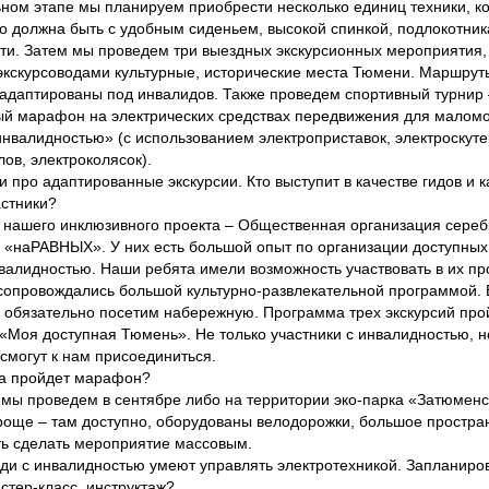
ьном этапе мы планируем приобрести несколько единиц техники, к
о должна быть с удобным сиденьем, высокой спинкой, подлокотник
ти. Затем мы проведем три выездных экскурсионных мероприятия,
кскурсоводами культурные, исторические места Тюмени. Маршрут
адаптированы под инвалидов. Также проведем спортивный турнир
й марафон на электрических средствах передвижения для малом
инвалидностью» (с использованием электроприставок, электроскуте
лов, электроколясок).
и про адаптированные экскурсии. Кто выступит в качестве гидов и 
астники?
 нашего инклюзивного проекта – Общественная организация сере
 «наРАВНЫХ». У них есть большой опыт по организации доступных
валидностью. Наши ребята имели возможность участвовать в их про
опровождались большой культурно-развлекательной программой. 
 обязательно посетим набережную. Программа трех экскурсий про
«Моя доступная Тюмень». Не только участники с инвалидностью, н
могут к нам присоединиться.
гда пройдет марафон?
мы проведем в сентябре либо на территории эко-парка «Затюменс
роще – там доступно, оборудованы велодорожки, большое простран
ь сделать мероприятие массовым.
юди с инвалидностью умеют управлять электротехникой. Запланиро
астер-класс, инструктаж?