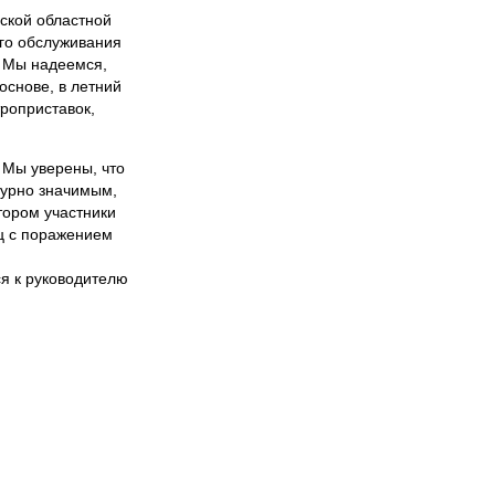
нской областной
ого обслуживания
. Мы надеемся,
основе, в летний
роприставок,
 Мы уверены, что
турно значимым,
тором участники
ц с поражением
я к руководителю