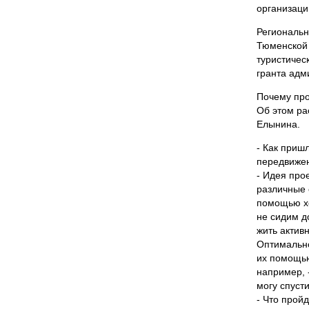
организаци
Региональн
Тюменской 
туристичес
гранта адм
Почему про
Об этом ра
Елынина.
- Как приш
передвижен
- Идея про
различные 
помощью хо
не сидим д
жить актив
Оптимально
их помощью
например, 
могу спуст
- Что прой