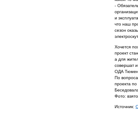
- Обязател
организаци
и эксплуат
что наш пр
сезон оказ
электроску
Хочется по
проект ста
а для жите
совершат и
ОДА Тюменс
По вопроса
проекта по
Беседовал
Фото: взят
Источник: