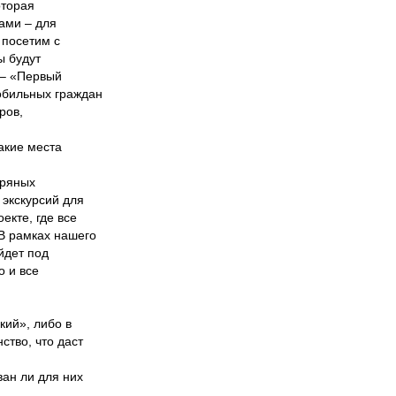
оторая
ами – для
 посетим с
ы будут
 – «Первый
обильных граждан
ров,
какие места
бряных
 экскурсий для
екте, где все
В рамках нашего
йдет под
о и все
кий», либо в
ство, что даст
ван ли для них