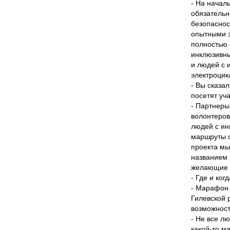
- На начал
обязательн
безопаснос
опытными э
полностью 
инклюзивны
и людей с 
электроцик
- Вы сказал
посетят уч
- Партнеры
волонтеров
людей с ин
маршруты с
проекта мы
названием 
желающие с
- Где и ко
- Марафон 
Гилевской 
возможност
- Не все л
какой-то м