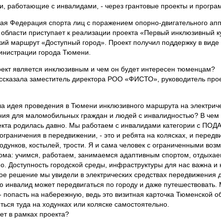
и, работающие с инвалидами, - через грантовые проекты и програ
ая Федерация спорта лиц с поражением опорно-двигательного ап
области приступает к реализации проекта «Первый инклюзивный к
кий маршрут «Доступный город». Проект получил поддержку в виде
инистрации города Тюмени.
ект является инклюзивным и чем он будет интересен тюменцам?
ссказала заместитель директора РОО «ФИСТО», руководитель про
ла идея проведения в Тюмени инклюзивного маршрута на электрич
ия для маломобильных граждан и людей с инвалидностью? В чем 
екта родилась давно. Мы работаем с инвалидами категории с ПОД
ограничения в передвижении, - это и ребята на колясках, и перед
дунков, костылей, трости. Я и сама человек с ограниченными во
ома: учимся, работаем, занимаемся адаптивным спортом, отдыхае
но. Доступность городской среды, инфраструктуры для нас важна и
е решение мы увидели в электрических средствах передвижения д
 инвалид может передвигаться по городу и даже путешествовать. 
- попасть на набережную, ведь это визитная карточка Тюменской об
иться туда на ходунках или коляске самостоятельно.
дет в рамках проекта?