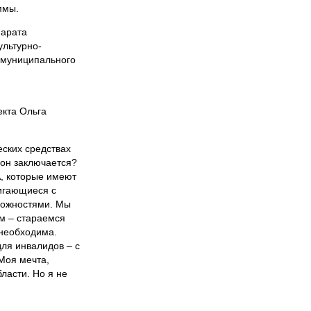
ммы.
парата
ультурно-
 муниципального
екта Ольга
еских средствах
он заключается?
А, которые имеют
вигающиеся с
зможностями. Мы
м – стараемся
 необходима.
ля инвалидов – с
Моя мечта,
ласти. Но я не