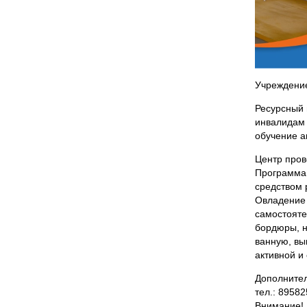
Учреждение
Ресурсный 
инвалидам 
обучение а
Центр пров
Программа
средством 
Овладение 
самостояте
бордюры, н
ванную, вы
активной и
Дополнител
тел.: 8958
Внимание! 