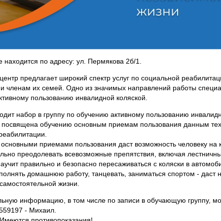
 находится по адресу: ул. Пермякова 2б/1.
центр предлагает широкий спектр услуг по социальной реабилитац
и членам их семей. Одно из значимых направлений работы специа
ктивному пользованию инвалидной коляской.
одит набор в группу по обучению активному пользованию инвалидн
 посвящена обучению основным приемам пользования данным те
реабилитации.
основными приемами пользования даст возможность человеку на 
льно преодолевать всевозможные препятствия, включая лестничн
аучит правильно и безопасно пересаживаться с коляски в автомобил
полнять домашнюю работу, танцевать, заниматься спортом - даст н
 самостоятельной жизни.
ьную информацию, в том числе по записи в обучающую группу, мо
2559197 - Михаил.
Имеются противопоказания!