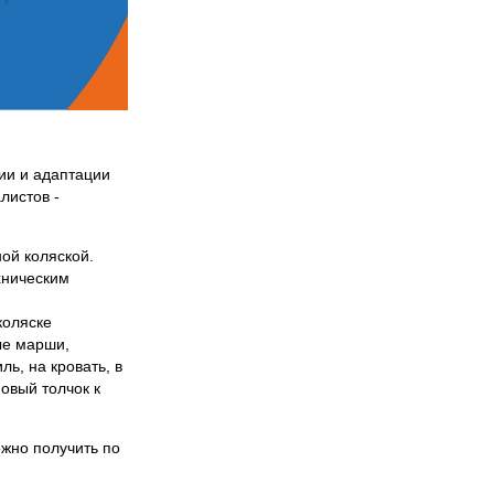
ии и адаптации
листов -
ой коляской.
хническим
коляске
ые марши,
ь, на кровать, в
овый толчок к
жно получить по