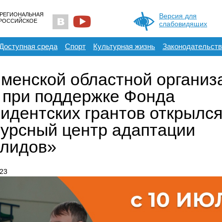
 РЕГИОНАЛЬНАЯ
Версия для
ЕРОССИЙСКОЕ
слабовидящих
Доступная среда
Спорт
Культурная жизнь
Законодательств
менской областной организ
при поддержке Фонда
идентских грантов открылс
урсный центр адаптации
лидов»
23