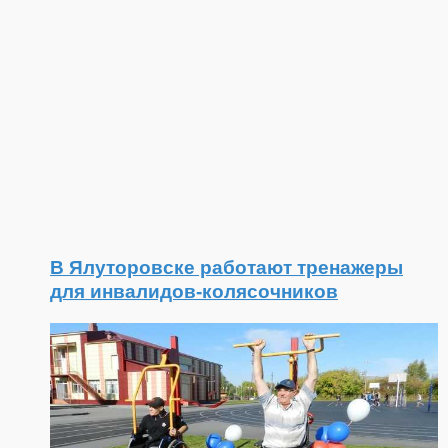
В Ялуторовске работают тренажеры
для инвалидов-колясочников