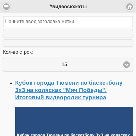
#видеосюжеты
Кол-во строк:
15
Кубок города Тюмени по баскетболу
3x3 на колясках "Мяч Победы".
Итоговый видеоролик турнира