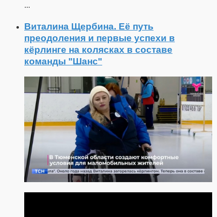
...
Виталина Щербина. Её путь
преодоления и первые успехи в
кёрлинге на колясках в составе
команды "Шанс"