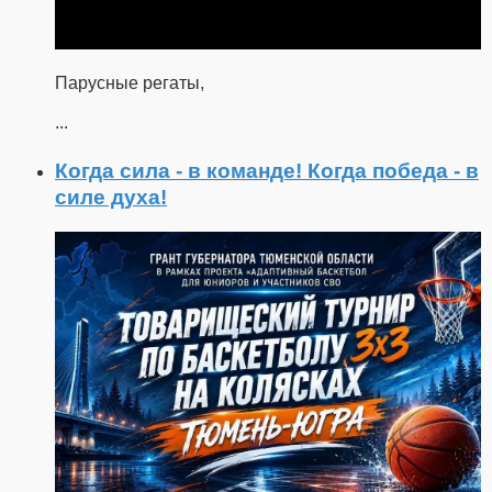
Парусные регаты,
...
Когда сила - в команде! Когда победа - в
силе духа!