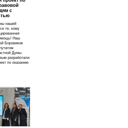
 проект по
равовой
дям с
стью
ны нашей
се те, кому
цированная
омощь! Наш
ей Боровиков
путатом
астной Думы
вым разработали
ект по оказанию