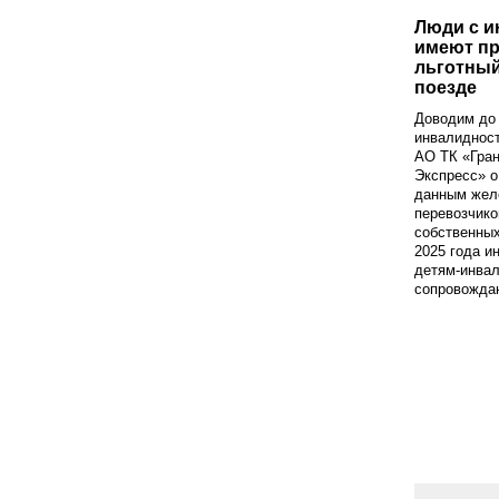
Люди с 
имеют пр
льготный
поезде
Доводим до 
инвалиднос
АО ТК «Гра
Экспресс» о
данным жел
перевозчико
собственных
2025 года и
детям-инвал
сопровожда