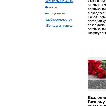
Именно под
#социальные акции
активисты 
#гранты
организации
в преддвери
#официально
Победы зам
#добровольчество
посадили ку
возле дома 
#Конкурсы грантов
организации
Шафигуллина
Возложил
Вечному 