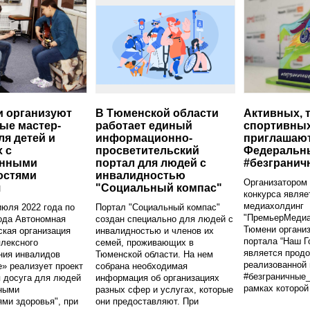
 организуют
В Тюменской области
Активных, 
ые мастер-
работает единый
спортивны
ля детей и
информационно-
приглашают
 с
просветительский
Федеральн
енными
портал для людей с
#безграни
остями
инвалидностью
Организатором
я
"Социальный компас"
конкурса являе
медиахолдинг
июля 2022 года по
Портал "Социальный компас"
"ПремьерМедиа
ода Автономная
создан специально для людей с
Тюмени организ
кая организация
инвалидностью и членов их
портала “Наш Г
лексного
семей, проживающих в
является прод
ния инвалидов
Тюменской области. На нем
реализованной
» реализует проект
собрана необходимая
#безграничные_
 досуга для людей
информация об организациях
рамках которой
нными
разных сфер и услугах, которые
ми здоровья", при
они предоставляют. При