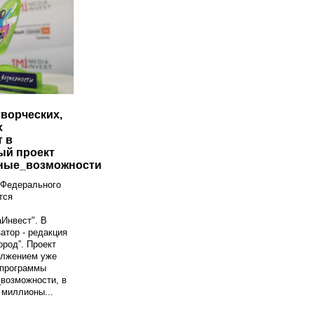
творческих,
х
 в
ый проект
чные_возможности
 Федерального
тся
Инвест". В
атор - редакция
ород”. Проект
олжением уже
 программы
возможности, в
 миллионы...