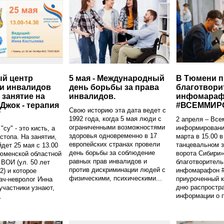
й центр
5 мая - Международный
В Тюмени п
и инвалидов
день борьбы за права
благотвор
 занятие на
инвалидов.
инфомара
Джок - терапия
#ВСЕММИР
Свою историю эта дата ведет с
"
1992 года, когда 5 мая люди с
2 апреля – Все
ограниченными возможностями
информирования
"су" - это кисть, а
здоровья одновременно в 17
марта в 15.00 в
 стопа. На занятии,
европейских странах провели
танцевальном 
йдет 25 мая с 13.00
день борьбы за соблюдение
ворота Сибири»
Тюменской областной
равных прав инвалидов и
благотворител
 ВОИ (ул. 50 лет
против дискриминации людей с
инфомарафон
2) и которое
физическими, психическими...
приуроченный 
ач-невролог Инна
дню распростр
участники узнают,
информации о п
.