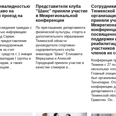
инвалидностью
Представители клуба
Сотрудники
аво на
"Шанс" приняли участие
Тюменской 
 проезд на
в Межрегиональной
организаци
конференции
приняли уч
Межрегион
сведения граждан с
По приглашению департамента
конференци
тью информацию
физической культуры, спорта и
посвященн
нд Сервис
дополнительного образования
поддержки 
 предоставлении
Тюменской области
реабилитац
езнодорожным
руководители спортивно-
участников
м за счет
оздоровительного клуба
членов их 
 средств с 1 января
инвалидов "Шанс" Елизавета
нвалидам I группы и
Меркушина и Алексей
Конференция п
идам, а также
Городецкий приняли участие в
Тюмени с 27 по
ющим...
качестве спикеров в...
нескольких пло
Главный эпицен
был организова
Технопарке. От
конференцию д
департамента с
Тюменской обл
Грамотин. Он...