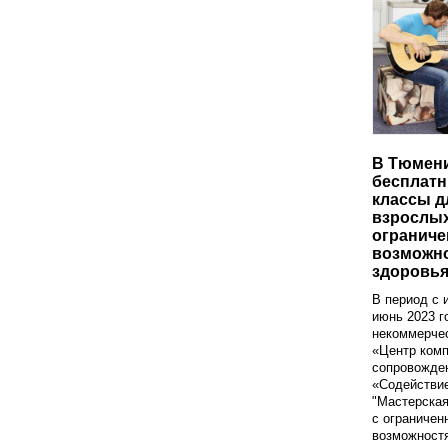
В Тюмени
бесплатн
классы д
взрослых
огранич
возможн
здоровь
В период с 
июнь 2023 г
некоммерчес
«Центр комп
сопровожде
«Содействие
"Мастерская
с ограниче
возможностя