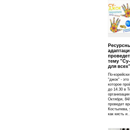
Ресурсны
адаптаци
проведет
тему "Су-
для всех
По-корейски 
"джок" - это
которое про
до 14.30 в 
организации
Октября, 84/
проведет вр
Костылева, 
как кисть и..