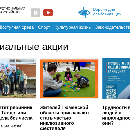
 РЕГИОНАЛЬНАЯ
Версия для
ЕРОССИЙСКОЕ
слабовидящих
Доступная среда
Спорт
Культурная жизнь
Законодательств
иальные акции
етет рябинник
Жителей Тюменской
Трудности 
 Тавде, или
области приглашают
людей с
ела без числа
стать частью
инвалиднос
инклюзивного
они?
а без числа".
фестиваля