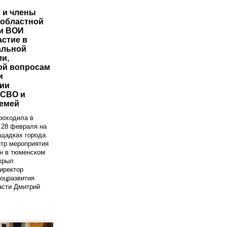
 и члены
областной
и ВОИ
астие в
альной
и,
ой вопросам
и
ии
 СВО и
семей
роходила в
 28 февраля на
щадках города.
тр мероприятия
н в тюменском
крыл
иректор
оцразвития
асти Дмитрий