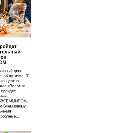
ройдет
ительный
фон
ОМ
мирный день
 об аутизме. 31
 концертно-
зале «Золотые
 пройдет
ьный
 #ВСЕММИРОМ,
ко Всемирному
анения
роблеме...