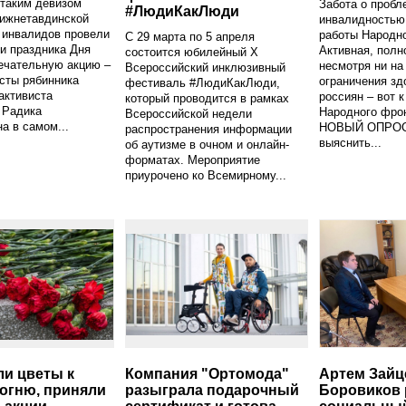
 таким девизом
Забота о пробл
#ЛюдиКакЛюди
Нижнетавдинской
инвалидностью 
 инвалидов провели
работы Народно
С 29 марта по 5 апреля
и праздника Дня
Активная, полн
состоится юбилейный X
ечательную акцию –
несмотря ни на
Всероссийский инклюзивный
сты рябинника
ограничения зд
фестиваль #ЛюдиКакЛюди,
активиста
россиян – вот 
который проводится в рамках
 Радика
Народного фрон
Всероссийской недели
 в самом...
НОВЫЙ ОПРОС
распространения информации
выяснить...
об аутизме в очном и онлайн-
форматах. Мероприятие
приурочено ко Всемирному...
и цветы к
Компания "Ортомода"
Артем Зайц
огню, приняли
разыграла подарочный
Боровиков 