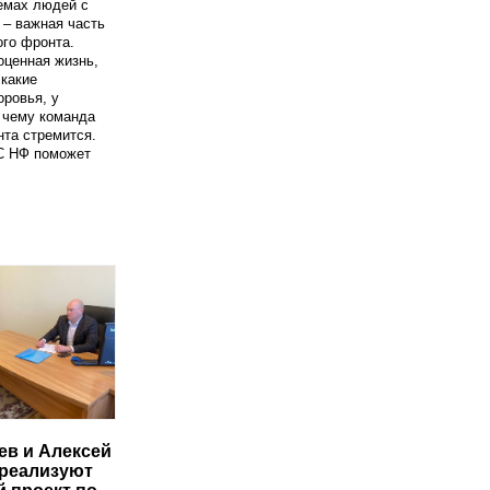
емах людей с
– важная часть
го фронта.
оценная жизнь,
 какие
оровья, у
к чему команда
та стремится.
 НФ поможет
ев и Алексей
реализуют