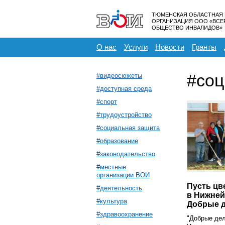
ТЮМЕНСКАЯ ОБЛАСТНАЯ
ОРГАНИЗАЦИЯ ООО «ВС
ОБЩЕСТВО ИНВАЛИДОВ»
О нас
Услуги
Новости
Гранты
#соц
#видеосюжеты
#доступная среда
#спорт
#трудоустройство
#социальная защита
#образование
#законодательство
#местные
организации ВОИ
Пусть цв
#деятельность
в Нижней
#культура
Добрые д
#здравоохранение
"Добрые дел