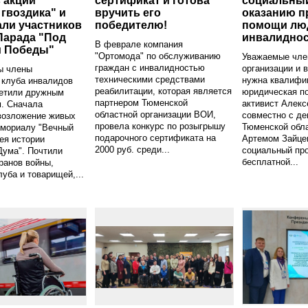
в акции
сертификат и готова
социальный
 гвоздика" и
вручить его
оказанию п
ли участников
победителю!
помощи лю
Парада "Под
инвалидно
В феврале компания
и Победы"
"Ортомода" по обслуживанию
Уважаемые чле
граждан с инвалидностью
организации и в
ы члены
техническими средствами
нужна квалифи
 клуба инвалидов
реабилитации, которая является
юридическая п
ретили дружным
партнером Тюменской
активист Алекс
. Сначала
областной организации ВОИ,
совместно с де
возложение живых
провела конкурс по розыгрышу
Тюменской обл
емориалу "Вечный
подарочного сертификата на
Артемом Зайце
зея истории
2000 руб. среди...
социальный про
Дума". Почтили
бесплатной...
ранов войны,
луба и товарищей,...