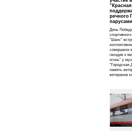
участие 
"Красная
поддержа
речного 
парусам
День Побед
спортивного
"Шанс" вст
коллективом
совершили 
гвоздик к м
огонь" у му
"Городская 
память вете
ветеранов к